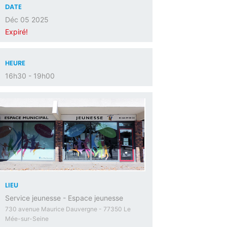
DATE
Déc 05 2025
Expiré!
HEURE
16h30 - 19h00
LIEU
Service jeunesse - Espace jeunesse
730 avenue Maurice Dauvergne - 77350 Le
Mée-sur-Seine