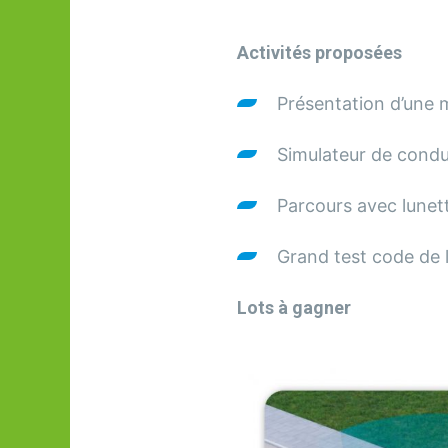
Youtube
sur
Activités proposées
Linkedin
Présentation d’une
Simulateur de condu
Parcours avec lunett
Grand test code de 
Lots à gagner