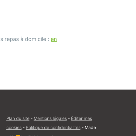
s repas à domicile :
en
Plan du site
-
Mentions légales
-
Éditer mes
cookies
-
Politique de confidentialités
-
Made