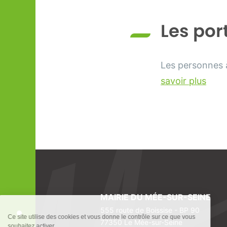
Les por
Les personnes à
savoir plus
MAIRIE DU MÉE-SUR-SEINE
555 route de Boissise - BP 90
Ce site utilise des cookies et vous donne le contrôle sur ce que vous
77350 Le Mée-sur-Seine
souhaitez activer.