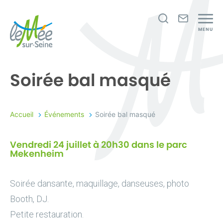
Je
Nous
MENU
recherche
contact
Le
Mée-
Soirée bal masqué
sur-
Seine
Accueil
Événements
Soirée bal masqué
Vendredi 24 juillet à 20h30 dans le parc
Mekenheim
Soirée dansante, maquillage, danseuses, photo
Booth, DJ.
Petite restauration.