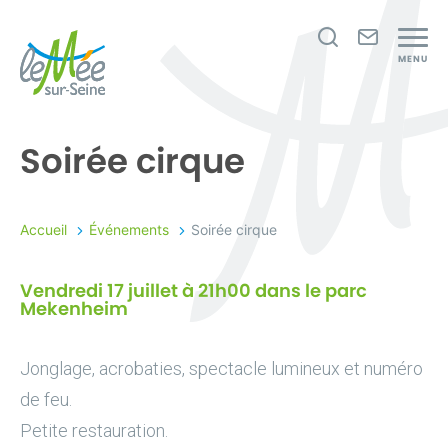
Je
Nous
MENU
recherche
contact
Le
Mée-
Soirée cirque
sur-
Seine
Accueil
Événements
Soirée cirque
Vendredi 17 juillet à 21h00 dans le parc
Mekenheim
Jonglage, acrobaties, spectacle lumineux et numéro
de feu.
Petite restauration.