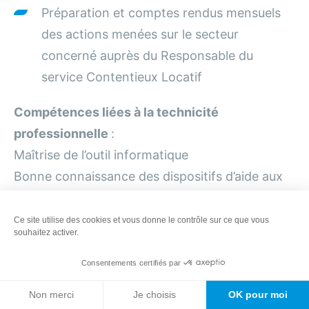
Préparation et comptes rendus mensuels
des actions menées sur le secteur
concerné auprès du Responsable du
service Contentieux Locatif
Compétences liées à la technicité
professionnelle
:
Maîtrise de l’outil informatique
Bonne connaissance des dispositifs d’aide aux
familles en situation d’impayé
Réactivité d’intervention notamment en matière
Ce site utilise des cookies et vous donne le contrôle sur ce que vous
souhaitez activer.
de recouvrement
Bonne connaissance des partenaires locaux
Consentements certifiés par
(UAS, CCAS, associations…)
Non merci
Je choisis
OK pour moi
Profil recherché :