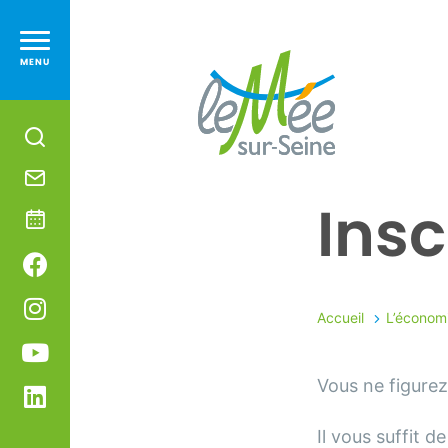
MENU
Je
recherche
Le
Nous
Mée-
Insc
contacter
Evénements
sur-
Suivez-
Seine
nous
Suivez-
Accueil
L’économ
sur
nous
Suivez-
Vous ne figurez
Facebook
sur
nous
Suivez-
Instagram
sur
nous
Il vous suffit d