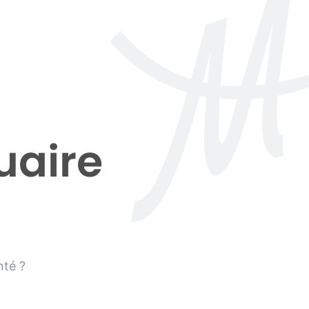
uaire
nté ?