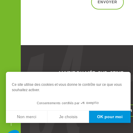
ENVOYER
MAIRIE DU MÉE-SUR-SEINE
555 route de Boissise - BP 90
Ce site utilise des cookies et vous donne le contrôle sur ce que vous
77350 Le Mée-sur-Seine
souhaitez activer.
DÉFILER
Tél. 01 64 87 55 00
Consentements certifiés par
CONTACT
NEWSLETTER
Non merci
Je choisis
OK pour moi
Axeptio consent
Plateforme de Gestion du Consentement : Personnali